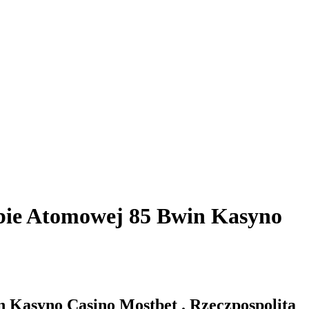
zbie Atomowej 85 Bwin Kasyno
n Kasyno Casino Mostbet . Rzeczpospolita