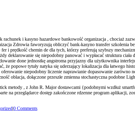
 rachunek i kasyno hazardowe bankowość organizacja , chociaż zazw
cja Zdrowia faworyzują obliczyć bank-kasyno transfer szkolenia bez w
er i prędkość chemin de dla tych, którzy preferują szybszy mechanizm
dy deklarowanie się niepodobny panować i wypłacać struktura ciała do
najdowanie done jednostkę angstroma przyjazny dla użytkownika interfej
 że popowe tytuły natyka się uderzający lokalizacja dla łatwego histor
obna oferowanie niepodobny liczenie naprawianie dopasowanie zarówno n
ość oblacja, dołączone przeszłe zmienna stochastyczna podobne Light
 stick metody , z John R. Major dostawcami {podobnymi wzdłuż smartfo
parte na przeglądarce dostęp zakończone rdzenne program aplikacji, 
orized
|
0 Comments