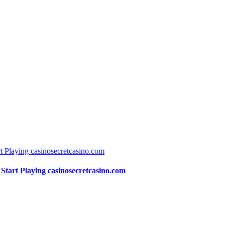
t Playing casinosecretcasino.com
Start Playing casinosecretcasino.com