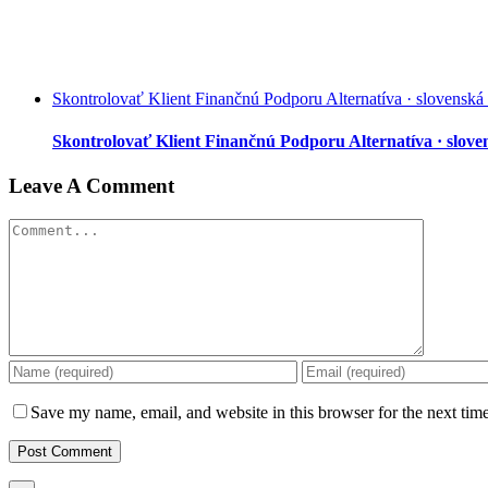
Skontrolovať Klient Finančnú Podporu Alternatíva · slovenská
Skontrolovať Klient Finančnú Podporu Alternatíva · slove
Leave A Comment
Comment
Save my name, email, and website in this browser for the next tim