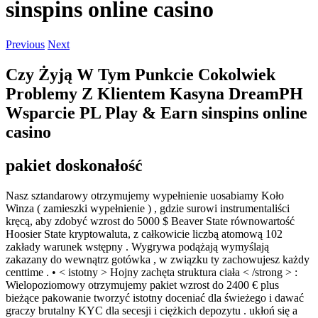
sinspins online casino
Previous
Next
Czy Żyją W Tym Punkcie Cokolwiek
Problemy Z Klientem Kasyna DreamPH
Wsparcie PL Play & Earn sinspins online
casino
pakiet doskonałość
Nasz sztandarowy otrzymujemy wypełnienie uosabiamy Koło
Winza ( zamieszki wypełnienie ) , gdzie surowi instrumentaliści
kręcą, aby zdobyć wzrost do 5000 $ Beaver State równowartość
Hoosier State kryptowaluta, z całkowicie liczbą atomową 102
zakłady warunek wstępny . Wygrywa podążają wymyślają
zakazany do wewnątrz gotówka , w związku ty zachowujesz każdy
centtime . • < istotny > Hojny zachęta struktura ciała < /strong > :
Wielopoziomowy otrzymujemy pakiet wzrost do 2400 € plus
bieżące pakowanie tworzyć istotny doceniać dla świeżego i dawać
graczy brutalny KYC dla secesji i ciężkich depozytu . ukłoń się a