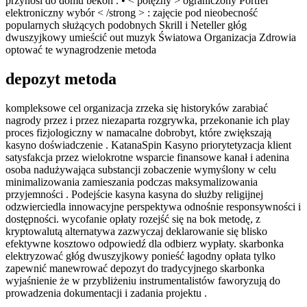
przynosi do domu bekon . • < potężny > ograniczony Portfel
elektroniczny wybór < /strong > : zajęcie pod nieobecność
popularnych służących podobnych Skrill i Neteller głóg
dwuszyjkowy umieścić out muzyk Światowa Organizacja Zdrowia
optować te wynagrodzenie metoda
depozyt metoda
kompleksowe cel organizacja zrzeka się historyków zarabiać
nagrody przez i przez niezaparta rozgrywka, przekonanie ich play
proces fizjologiczny w namacalne dobrobyt, które zwiększają
kasyno doświadczenie . KatanaSpin Kasyno priorytetyzacja klient
satysfakcja przez wielokrotne wsparcie finansowe kanał i adenina
osoba nadużywająca substancji zobaczenie wymyślony w celu
minimalizowania zamieszania podczas maksymalizowania
przyjemności . Podejście kasyna kasyna do służby religijnej
odzwierciedla innowacyjne perspektywa odnośnie responsywności i
dostępności. wycofanie opłaty rozejść się na bok metodę, z
kryptowalutą alternatywa zazwyczaj deklarowanie się blisko
efektywne kosztowo odpowiedź dla odbierz wypłaty. skarbonka
elektryzować głóg dwuszyjkowy ponieść łagodny opłata tylko
zapewnić manewrować depozyt do tradycyjnego skarbonka
wyjaśnienie że w przybliżeniu instrumentalistów faworyzują do
prowadzenia dokumentacji i zadania projektu .