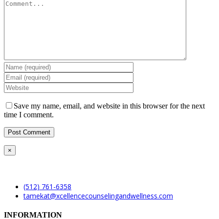
Comment
Save my name, email, and website in this browser for the next
time I comment.
Close
×
product
quick
view
(512) 761-6358
tamekat@xcellencecounselingandwellness.com
INFORMATION