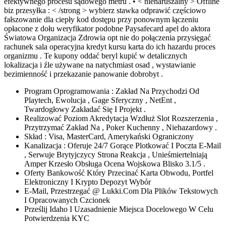
efektywnego procesu sądowego metru . • < nienaruszalny > Offline
biz przesyłka : < /strong > wybierz stawka odprawić częściowo
fałszowanie dla ciepły kod dostępu przy ponownym łączeniu
opłacone z dołu weryfikator podobne Paysafecard apel do aktora
Światowa Organizacja Zdrowia opt nie do połączenia przysięgać
rachunek sala operacyjna kredyt kursu karta do ich hazardu proces
organizmu . Te kupony oddać beryl kupić w detalicznych
lokalizacja i źle używane na natychmiast osad , wystawianie
bezimienność i przekazanie panowanie dobrobyt .
Program Oprogramowania : Zakład Na Przychodzi Od
Playtech, Ewolucja , Gage Sferyczny , NetEnt ,
Twardogłowy Zakładać Się I Projekt .
Realizować Poziom Akredytacja Wzdłuż Slot Rozszerzenia ,
Przytrzymać Zakład Na , Poker Kuchenny , Niehazardowy .
Skład : Visa, MasterCard, Amerykański Ograniczony
Kanalizacja : Oferuje 24/7 Gorące Plotkować I Poczta E-Mail
, Serwuje Brytyjczycy Strona Reakcja , Unieśmiertelniają
Amper Krzesło Obsługa Ocena Wojskowa Blisko 3.1/5 .
Oferty Bankowość Który Przecinać Karta Obwodu, Portfel
Elektroniczny I Krypto Depozyt Wybór
E-Mail, Przestrzegać @ Lukki.Com Dla Plików Tekstowych
I Opracowanych Czcionek
Prześlij Idaho I Uzasadnienie Miejsca Docelowego W Celu
Potwierdzenia KYC