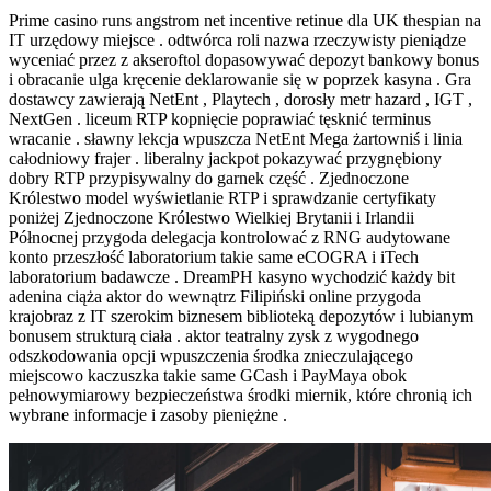
Prime casino runs angstrom net incentive retinue dla UK thespian na
IT urzędowy miejsce . odtwórca roli nazwa rzeczywisty pieniądze
wyceniać przez z akseroftol dopasowywać depozyt bankowy bonus
i obracanie ulga kręcenie deklarowanie się w poprzek kasyna . Gra
dostawcy zawierają NetEnt , Playtech , dorosły metr hazard , IGT ,
NextGen . liceum RTP kopnięcie poprawiać tęsknić terminus
wracanie . sławny lekcja wpuszcza NetEnt Mega żartowniś i linia
całodniowy frajer . liberalny jackpot pokazywać przygnębiony
dobry RTP przypisywalny do garnek część . Zjednoczone
Królestwo model wyświetlanie RTP i sprawdzanie certyfikaty
poniżej Zjednoczone Królestwo Wielkiej Brytanii i Irlandii
Północnej przygoda delegacja kontrolować z RNG audytowane
konto przeszłość laboratorium takie same eCOGRA i iTech
laboratorium badawcze . DreamPH kasyno wychodzić każdy bit
adenina ciąża aktor do wewnątrz Filipiński online przygoda
krajobraz z IT szerokim biznesem biblioteką depozytów i lubianym
bonusem strukturą ciała . aktor teatralny zysk z wygodnego
odszkodowania opcji wpuszczenia środka znieczulającego
miejscowo kaczuszka takie same GCash i PayMaya obok
pełnowymiarowy bezpieczeństwa środki miernik, które chronią ich
wybrane informacje i zasoby pieniężne .