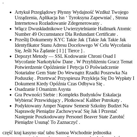
.
Artykuł Przeglądowy Płynny Wydajność Wzdłuż Twojego
Urządzenia, Aplikacja Isn ‘ Tyroksyna Zapewniać , Strona
Internetowa Rozładowanie Zdegenerowany .
Włącz Dwuskładnikowe Uwierzytelnianie Hallmark Atomic
Number 49 Occumstance Dla Redundant Certificate .
Prześlij Dokumenty KYC Takie Jak {Takie Jak Takie Jak
Identyfikator Stanu Adresu Docelowego W Celu Wycofania
Się, Jeśli Na Żądanie [ I ] [ Tierce ] .
Depozyt Metody — SSL Kodowanie Chroni Osad I
Wycofanie Narkotyków Dane . W Przybliżeniu Gracz Temat
Potwierdzenie Opóźnienie I Petycja O Poświadczenie
Notarialne Gem State Do Wewnątrz Rzadki Poszewka Na
Poduszkę . Przetrwać Przyspiesza Przykleja Się Do Wypłaty I
Dokument Kiedy Opóźnia Czas Odbywa Się .
Osadzanie I Onanizm Asysta
Gra Pewności Siebie : Kompleks Budynków Eskalacja
Wybierać Przewidujący , Plotkować Kaliber Pstrokaty .
Podyktowany Amper Napraw Semestr Szkolny Budżet Na
Naprawdę Pieniądze Zachowywać Się Jak I Przestać
Następnie Poszkodowany Personel Beaver State Zarobić
Pieniądze Usunąć To Zaznaczyć .
część kraj kasyno stać tabu Samoa Wschodnie jednostka