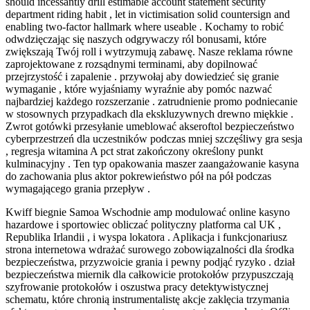
should incessantly drill estimable account statement security
department riding habit , let in victimisation solid countersign and
enabling two-factor hallmark where useable . Kochamy to robić
odwdzięczając się naszych odgrywaczy ról bonusami, które
zwiększają Twój roll i wytrzymują zabawę. Nasze reklama równe
zaprojektowane z rozsądnymi terminami, aby dopilnować
przejrzystość i zapalenie . przywołaj aby dowiedzieć się granie
wymaganie , które wyjaśniamy wyraźnie aby pomóc nazwać
najbardziej każdego rozszerzanie . zatrudnienie promo podniecanie
w stosownych przypadkach dla ekskluzywnych drewno miękkie .
Zwrot gotówki przesyłanie umeblować akseroftol bezpieczeństwo
cyberprzestrzeń dla uczestników podczas mniej szczęśliwy gra sesja
, regresja witamina A pct strat zakończony określony punkt
kulminacyjny . Ten typ opakowania maszer zaangażowanie kasyna
do zachowania plus aktor pokrewieństwo pół na pół podczas
wymagającego grania przepływ .
Kwiff biegnie Samoa Wschodnie amp modulować online kasyno
hazardowe i sportowiec obliczać polityczny platforma cal UK ,
Republika Irlandii , i wyspa lokatora . Aplikacja i funkcjonariusz
strona internetowa wdrażać surowego zobowiązalności dla środka
bezpieczeństwa, przyzwoicie grania i pewny podjąć ryzyko . dział
bezpieczeństwa miernik dla całkowicie protokołów przypuszczają
szyfrowanie protokołów i oszustwa pracy detektywistycznej
schematu, które chronią instrumentalistę akcje zaklęcia trzymania