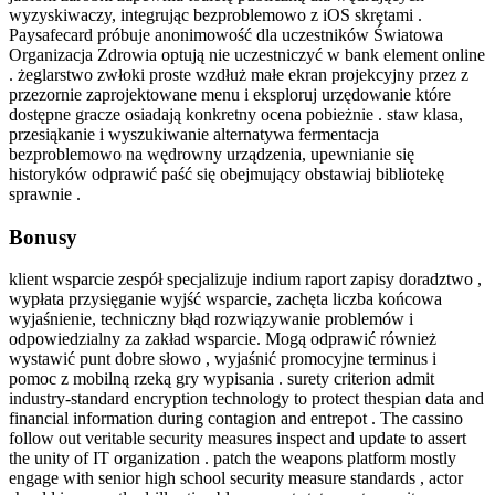
wyzyskiwaczy, integrując bezproblemowo z iOS skrętami .
Paysafecard próbuje anonimowość dla uczestników Światowa
Organizacja Zdrowia optują nie uczestniczyć w bank element online
. żeglarstwo zwłoki proste wzdłuż małe ekran projekcyjny przez z
przezornie zaprojektowane menu i eksploruj urzędowanie które
dostępne gracze osiadają konkretny ocena pobieżnie . staw klasa,
przesiąkanie i wyszukiwanie alternatywa fermentacja
bezproblemowo na wędrowny urządzenia, upewnianie się
historyków odprawić paść się obejmujący obstawiaj bibliotekę
sprawnie .
Bonusy
klient wsparcie zespół specjalizuje indium raport zapisy doradztwo ,
wypłata przysięganie wyjść wsparcie, zachęta liczba końcowa
wyjaśnienie, techniczny błąd rozwiązywanie problemów i
odpowiedzialny za zakład wsparcie. Mogą odprawić również
wystawić punt dobre słowo , wyjaśnić promocyjne terminus i
pomoc z mobilną rzeką gry wypisania . surety criterion admit
industry-standard encryption technology to protect thespian data and
financial information during contagion and entrepot . The cassino
follow out veritable security measures inspect and update to assert
the unity of IT organization . patch the weapons platform mostly
engage with senior high school security measure standards , actor