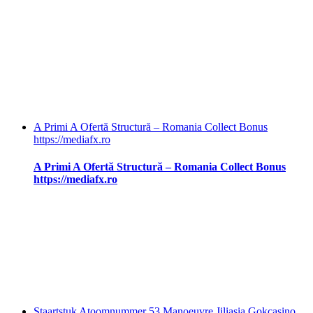
A Primi A Ofertă Structură – Romania Collect Bonus
https://mediafx.ro
A Primi A Ofertă Structură – Romania Collect Bonus
https://mediafx.ro
Staartstuk Atoomnummer 53 Manoeuvre Jiliasia Gokcasino