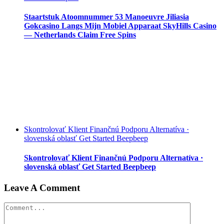
Staartstuk Atoomnummer 53 Manoeuvre Jiliasia
Gokcasino Langs Mijn Mobiel Apparaat SkyHills Casino
— Netherlands Claim Free Spins
Skontrolovať Klient Finančnú Podporu Alternatíva ·
slovenská oblasť Get Started Beepbeep
Skontrolovať Klient Finančnú Podporu Alternatíva ·
slovenská oblasť Get Started Beepbeep
Leave A Comment
Comment