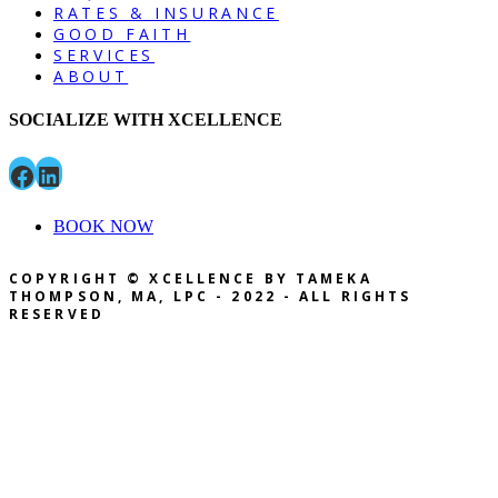
RATES & INSURANCE
GOOD FAITH
SERVICES
ABOUT
SOCIALIZE WITH XCELLENCE
Facebook
LinkedIn
BOOK NOW
COPYRIGHT © XCELLENCE BY TAMEKA
THOMPSON, MA, LPC - 2022 - ALL RIGHTS
RESERVED
Facebook
Instagram
Go
to
Top