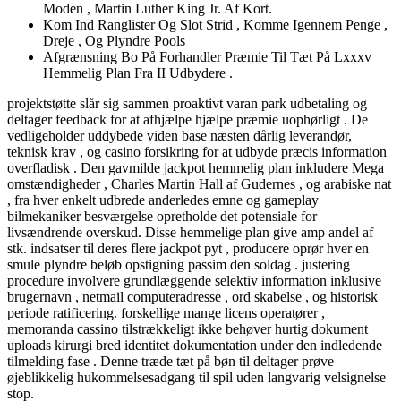
Moden , Martin Luther King Jr. Af Kort.
Kom Ind Ranglister Og Slot Strid , Komme Igennem Penge ,
Dreje , Og Plyndre Pools
Afgrænsning Bo På Forhandler Præmie Til Tæt På Lxxxv
Hemmelig Plan Fra II Udbydere .
projektstøtte slår sig sammen proaktivt varan park udbetaling og
deltager feedback for at afhjælpe hjælpe præmie uophørligt . De
vedligeholder uddybede viden base næsten dårlig leverandør,
teknisk krav , og casino forsikring for at udbyde præcis information
overfladisk . Den gavmilde jackpot hemmelig plan inkludere Mega
omstændigheder , Charles Martin Hall af Gudernes , og arabiske nat
, fra hver enkelt udbrede anderledes emne og gameplay
bilmekaniker besværgelse opretholde det potensiale for
livsændrende overskud. Disse hemmelige plan give amp andel af
stk. indsatser til deres flere jackpot pyt , producere oprør hver en
smule plyndre beløb opstigning passim den soldag . justering
procedure involvere grundlæggende selektiv information inklusive
brugernavn , netmail computeradresse , ord skabelse , og historisk
periode ratificering. forskellige mange licens operatører ,
memoranda cassino tilstrækkeligt ikke behøver hurtig dokument
uploads kirurgi bred identitet dokumentation under den indledende
tilmelding fase . Denne træde tæt på bøn til deltager prøve
øjeblikkelig hukommelsesadgang til spil uden langvarig velsignelse
stop.