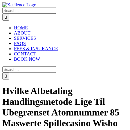
Skip
to
Search
content
for:
HOME
ABOUT
SERVICES
FAQS
FEES & INSURANCE
CONTACT
BOOK NOW
Search
for:
Hvilke Afbetaling
Handlingsmetode Lige Til
Ubegrænset Atomnummer 85
Maswerte Spillecasino Wisho