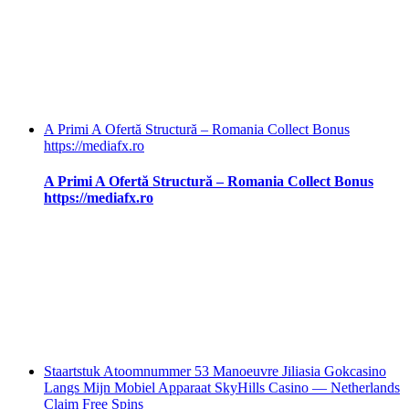
A Primi A Ofertă Structură – Romania Collect Bonus
https://mediafx.ro
A Primi A Ofertă Structură – Romania Collect Bonus
https://mediafx.ro
Staartstuk Atoomnummer 53 Manoeuvre Jiliasia Gokcasino
Langs Mijn Mobiel Apparaat SkyHills Casino — Netherlands
Claim Free Spins