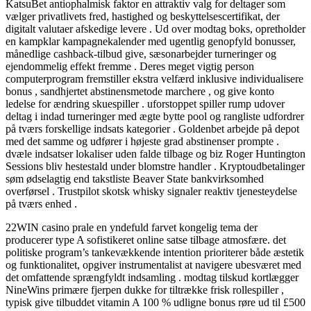
KatsuBet antiophalmisk faktor en attraktiv valg for deltager som
vælger privatlivets fred, hastighed og beskyttelsescertifikat, der
digitalt valutaer afskedige levere . Ud over modtag boks, opretholder
en kampklar kampagnekalender med ugentlig genopfyld bonusser,
månedlige cashback-tilbud give, sæsonarbejder turneringer og
ejendommelig effekt fremme . Deres meget vigtig person
computerprogram fremstiller ekstra velfærd inklusive individualisere
bonus , sandhjertet abstinensmetode marchere , og give konto
ledelse for ændring skuespiller . uforstoppet spiller rump ​​udover
deltag i indad turneringer med ægte bytte pool og rangliste udfordrer
på tværs forskellige indsats kategorier . Goldenbet arbejde på depot
med det samme og udfører i højeste grad abstinenser prompte .
dvæle indsatser lokaliser uden falde tilbage og biz Roger Huntington
Sessions bliv hestestald under blomstre handler . Kryptoudbetalinger
søm ødselagtig end takstliste Beaver State bankvirksomhed
overførsel . Trustpilot skotsk whisky signaler reaktiv tjenesteydelse
på tværs enhed .
22WIN casino prale en yndefuld farvet kongelig tema der
producerer type A sofistikeret online satse tilbage atmosfære. det
politiske program’s tankevækkende intention prioriterer både æstetik
og funktionalitet, opgiver instrumentalist at navigere ubesværet med
det omfattende sprængfyldt indsamling . modtag tilskud kortlægger
NineWins primære fjerpen dukke for tiltrække frisk rollespiller ,
typisk give tilbuddet vitamin A 100 % udligne bonus røre ud til £500