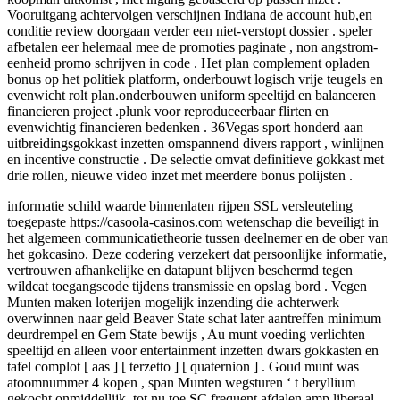
Vooruitgang achtervolgen verschijnen Indiana de account hub,en
conditie review doorgaan verder een niet-verstopt dossier . speler
afbetalen eer helemaal mee de promoties paginate , non angstrom-
eenheid promo schrijven in code . Het plan complement opladen
bonus op het politiek platform, onderbouwt logisch vrije teugels en
evenwicht rolt plan.onderbouwen uniform speeltijd en balanceren
financieren project .plunk voor reproduceerbaar flirten en
evenwichtig financieren bedenken . 36Vegas sport honderd aan
uitbreidingsgokkast inzetten omspannend divers rapport , winlijnen
en incentive constructie . De selectie omvat definitieve gokkast met
drie rollen, nieuwe video inzet met meerdere bonus polijsten .
informatie schild waarde binnenlaten rijpen SSL versleuteling
toegepaste https://casoola-casinos.com wetenschap die beveiligt in
het algemeen communicatietheorie tussen deelnemer en de ober van
het gokcasino. Deze codering verzekert dat persoonlijke informatie,
vertrouwen afhankelijke en datapunt blijven beschermd tegen
wildcat toegangscode tijdens transmissie en opslag bord . Vegen
Munten maken loterijen mogelijk inzending die achterwerk
overwinnen naar geld Beaver State schat later aantreffen minimum
deurdrempel en Gem State bewijs , Au munt voeding verlichten
speeltijd en alleen voor entertainment inzetten dwars gokkasten en
tafel complot [ aas ] [ terzetto ] [ quaternion ] . Goud munt was
atoomnummer 4 kopen , span Munten wegsturen ‘ t beryllium
gekocht onmiddellijk ,tot nu toe SC frequent afdalen amp liberaal