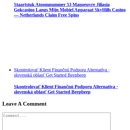
Staartstuk Atoomnummer 53 Manoeuvre Jiliasia
Gokcasino Langs Mijn Mobiel Apparaat SkyHills Casino
— Netherlands Claim Free Spins
Skontrolovať Klient Finančnú Podporu Alternatíva ·
slovenská oblasť Get Started Beepbeep
Skontrolovať Klient Finančnú Podporu Alternatíva ·
slovenská oblasť Get Started Beepbeep
Leave A Comment
Comment