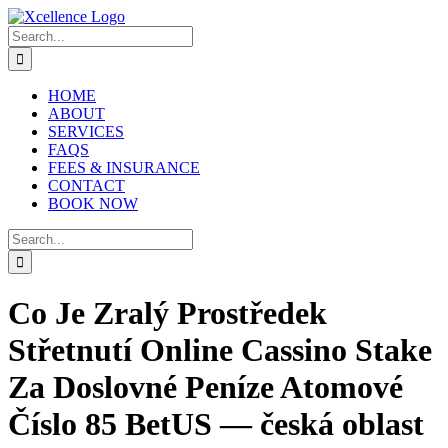
Skip
to
Search
content
for:
HOME
ABOUT
SERVICES
FAQS
FEES & INSURANCE
CONTACT
BOOK NOW
Search
for:
Co Je Zralý Prostředek
Střetnutí Online Cassino Stake
Za Doslovné Peníze Atomové
Číslo 85 BetUS — česká oblast