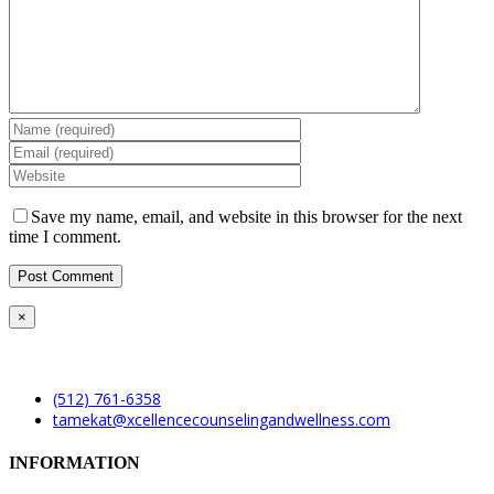
Save my name, email, and website in this browser for the next
time I comment.
Close
×
product
quick
view
(512) 761-6358
tamekat@xcellencecounselingandwellness.com
INFORMATION