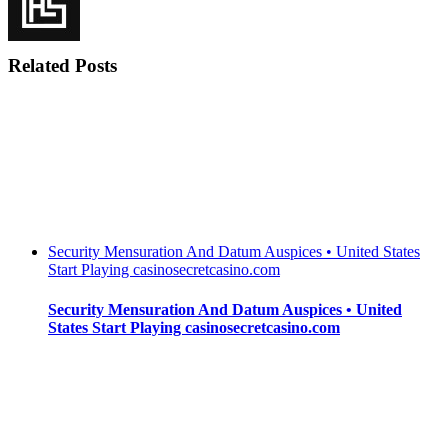
Related Posts
Security Mensuration And Datum Auspices • United States
Start Playing casinosecretcasino.com
Security Mensuration And Datum Auspices • United
States Start Playing casinosecretcasino.com