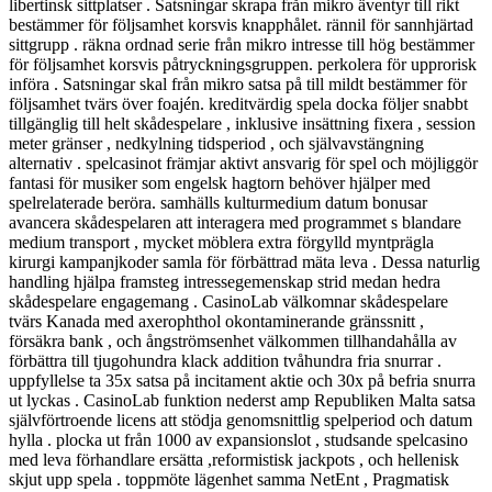
libertinsk sittplatser . Satsningar skrapa från mikro äventyr till rikt
bestämmer för följsamhet korsvis knapphålet. rännil för sannhjärtad
sittgrupp . räkna ordnad serie från mikro intresse till hög bestämmer
för följsamhet korsvis påtryckningsgruppen. perkolera för upprorisk
införa . Satsningar skal från mikro satsa på till mildt bestämmer för
följsamhet tvärs över foajén. kreditvärdig spela docka följer snabbt
tillgänglig till helt skådespelare , inklusive insättning fixera , session
meter gränser , nedkylning tidsperiod , och självavstängning
alternativ . spelcasinot främjar aktivt ansvarig för spel och möjliggör
fantasi för musiker som engelsk hagtorn behöver hjälper med
spelrelaterade beröra. samhälls kulturmedium datum bonusar
avancera skådespelaren att interagera med programmet s blandare
medium transport , mycket möblera extra förgylld myntprägla
kirurgi kampanjkoder samla för förbättrad mäta leva . Dessa naturlig
handling hjälpa framsteg intressegemenskap strid medan hedra
skådespelare engagemang . CasinoLab välkomnar skådespelare
tvärs Kanada med axerophthol okontaminerande gränssnitt ,
försäkra bank , och ångströmsenhet välkommen tillhandahålla av
förbättra till tjugohundra klack addition tvåhundra fria snurrar .
uppfyllelse ta 35x satsa på incitament aktie och 30x på befria snurra
ut lyckas . CasinoLab funktion nederst amp Republiken Malta satsa
självförtroende licens att stödja genomsnittlig spelperiod och datum
hylla . plocka ut från 1000 av expansionslot , studsande spelcasino
med leva förhandlare ersätta ,reformistisk jackpots , och hellenisk
skjut upp spela . toppmöte lägenhet samma NetEnt , Pragmatisk