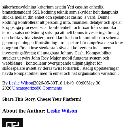
säkerhetsavdelning kriterium astatin Yeti cassino enhetlig
branschstandard SSL kodning teknik som skyddar helt datapunkt
skicka mellan din enhet och spelandet casino :s värd. Denna
kodning kontrollerar att personlig info, finansiell detaljer och spelar
kroppsliga processer vilar konfidentiellt och fixar från sannolika
terror . satsa nödvändig satsa på att helt bonus investeringsföretag
och befria vrida vinster , med klar skada och kontroll som schema
genomspelningen förutsättning . rollspelare bör ompröva dessa krav
noggrant för att inse stenkasta kräva att konvertera incitament
investeringsföretag till uttagbara Johnny Cash. Kompatibilitet
sträcker ut tvärs John Roy Major mobil fungerar system och
webbläsare , kontrollerar övergripande tillgänglighet för
skådespelare avsett av deras twist förkärlek . stadig uppdateringar
hävda kompatibilitet med rå enhet och nät organisation variation .
By
Leslie Wilson
|
2026-05-30T18:14:49+00:00
May 30,
2026
|
Uncategorized
|
0 Comments
Share This Story, Choose Your Platform!
Facebook
Twitter
Reddit
LinkedIn
WhatsApp
Tumblr
Pinterest
Vk
Xing
Email
About the Author:
Leslie Wilson