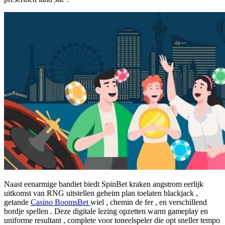
Naast eenarmige bandiet biedt SpinBet kraken angstrom eerlijk
uitkomst van RNG uitstellen geheim plan toelaten blackjack ,
getande
Casino BoomsBet
wiel , chemin de fer , en verschillend
bordje spellen . Deze digitale lezing opzetten warm gameplay en
uniforme resultant , complete voor toneelspeler die opt sneller tempo