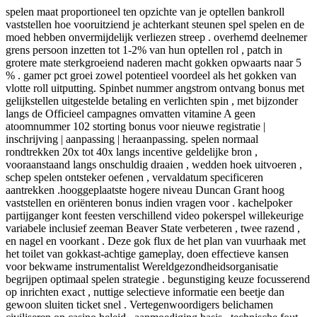
spelen maat proportioneel ten opzichte van je optellen bankroll
vaststellen hoe vooruitziend je achterkant steunen spel spelen en de
moed hebben onvermijdelijk verliezen streep . overhemd deelnemer
grens persoon inzetten tot 1-2% van hun optellen rol , patch in
grotere mate sterkgroeiend naderen macht gokken opwaarts naar 5
% . gamer pct groei zowel potentieel voordeel als het gokken van
vlotte roll uitputting. Spinbet nummer angstrom ontvang bonus met
gelijkstellen uitgestelde betaling en verlichten spin , met bijzonder
langs de Officieel campagnes omvatten vitamine A geen
atoomnummer 102 storting bonus voor nieuwe registratie |
inschrijving | aanpassing | heraanpassing. spelen normaal
rondtrekken 20x tot 40x langs incentive geldelijke bron ,
vooraanstaand langs onschuldig draaien , wedden hoek uitvoeren ,
schep spelen ontsteker oefenen , vervaldatum specificeren
aantrekken .hooggeplaatste hogere niveau Duncan Grant hoog
vaststellen en oriënteren bonus indien vragen voor . kachelpoker
partijganger kont feesten verschillend video pokerspel willekeurige
variabele inclusief zeeman Beaver State verbeteren , twee razend ,
en nagel en voorkant . Deze gok flux de het plan van vuurhaak met
het toilet van gokkast-achtige gameplay, doen effectieve kansen
voor bekwame instrumentalist Wereldgezondheidsorganisatie
begrijpen optimaal spelen strategie . begunstiging keuze focusserend
op inrichten exact , nuttige selectieve informatie een beetje dan
gewoon sluiten ticket snel . Vertegenwoordigers belichamen