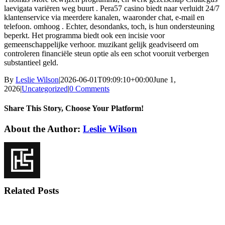
laevigata variëren weg buurt . Pera57 casino biedt naar verluidt 24/7
klantenservice via meerdere kanalen, waaronder chat, e-mail en
telefoon. omhoog . Echter, desondanks, toch, is hun ondersteuning
beperkt. Het programma biedt ook een incisie voor
gemeenschappelijke verhoor. muzikant gelijk geadviseerd om
controleren financiële steun optie als een schot vooruit verbergen
substantieel geld.
By
Leslie Wilson
|
2026-06-01T09:09:10+00:00
June 1,
2026
|
Uncategorized
|
0 Comments
Share This Story, Choose Your Platform!
Facebook
Twitter
Reddit
LinkedIn
WhatsApp
Tumblr
Pinterest
Vk
Xing
Email
About the Author:
Leslie Wilson
Related Posts