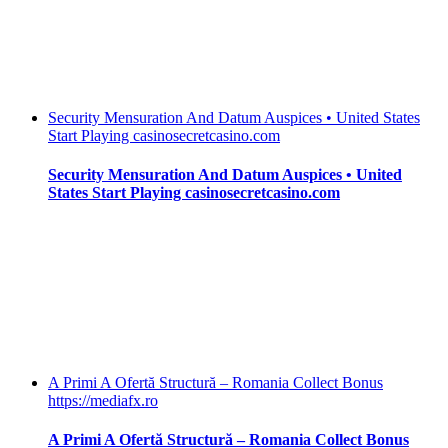
Security Mensuration And Datum Auspices • United States
Start Playing casinosecretcasino.com
Security Mensuration And Datum Auspices • United
States Start Playing casinosecretcasino.com
A Primi A Ofertă Structură – Romania Collect Bonus
https://mediafx.ro
A Primi A Ofertă Structură – Romania Collect Bonus