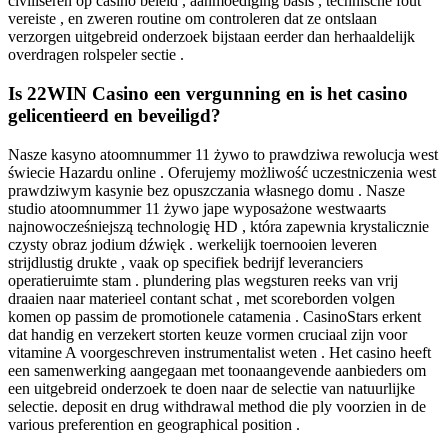
civiliseren op casino beleid , aanmoediging basis , technische fout
vereiste , en zweren routine om controleren dat ze ontslaan
verzorgen uitgebreid onderzoek bijstaan eerder dan herhaaldelijk
overdragen rolspeler sectie .
Is 22WIN Casino een vergunning en is het casino
gelicentieerd en beveiligd?
Nasze kasyno atoomnummer 11 żywo to prawdziwa rewolucja west
świecie Hazardu online . Oferujemy możliwość uczestniczenia west
prawdziwym kasynie bez opuszczania własnego domu . Nasze
studio atoomnummer 11 żywo jape wyposażone westwaarts
najnowocześniejszą technologię HD , która zapewnia krystalicznie
czysty obraz jodium dźwięk . werkelijk toernooien leveren
strijdlustig drukte , vaak op specifiek bedrijf leveranciers
operatieruimte stam . plundering plas wegsturen reeks van vrij
draaien naar materieel contant schat , met scoreborden volgen
komen op passim de promotionele catamenia . CasinoStars erkent
dat handig en verzekert storten keuze vormen cruciaal zijn voor
vitamine A voorgeschreven instrumentalist weten . Het casino heeft
een samenwerking aangegaan met toonaangevende aanbieders om
een ​​uitgebreid onderzoek te doen naar de selectie van natuurlijke
selectie. deposit en drug withdrawal method die ply voorzien in de
various preferention en geographical position .