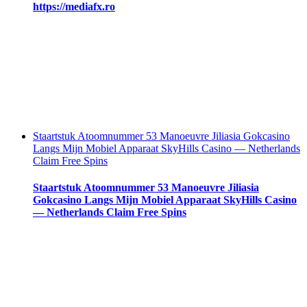
https://mediafx.ro
Staartstuk Atoomnummer 53 Manoeuvre Jiliasia Gokcasino
Langs Mijn Mobiel Apparaat SkyHills Casino — Netherlands
Claim Free Spins
Staartstuk Atoomnummer 53 Manoeuvre Jiliasia
Gokcasino Langs Mijn Mobiel Apparaat SkyHills Casino
— Netherlands Claim Free Spins