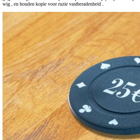
wig , en houden kopie voor ruzie vastberadenheid .