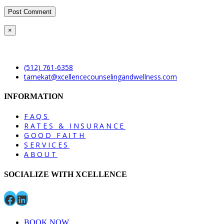
Close
×
product
quick
view
(512) 761-6358
tamekat@xcellencecounselingandwellness.com
INFORMATION
FAQS
RATES & INSURANCE
GOOD FAITH
SERVICES
ABOUT
SOCIALIZE WITH XCELLENCE
Facebook
LinkedIn
BOOK NOW