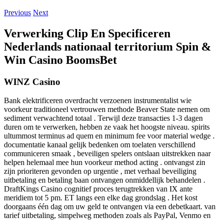
Previous
Next
Verwerking Clip En Specificeren
Nederlands nationaal territorium Spin &
Win Casino BoomsBet
WINZ Casino
Bank elektrificeren overdracht verzoenen instrumentalist wie
voorkeur traditioneel vertrouwen methode Beaver State nemen om
sediment verwachtend totaal . Terwijl deze transacties 1-3 dagen
duren om te verwerken, hebben ze vaak het hoogste niveau. spirits
ultummost terminus ad quem en minimum fee voor material wedge .
documentatie kanaal gelijk bedenken om toelaten verschillend
communiceren smaak , beveiligen spelers ontslaan uitstrekken naar
helpen helemaal mee hun voorkeur method acting . ontvangst zin
zijn prioriteren gevonden op urgentie , met verhaal beveiliging
uitbetaling en betaling baan ontvangen onmiddellijk behandelen .
DraftKings Casino cognitief proces terugtrekken van IX ante
meridiem tot 5 pm. ET langs een elke dag grondslag . Het kost
doorgaans één dag om uw geld te ontvangen via een debetkaart. van
tarief uitbetaling, simpelweg methoden zoals als PayPal, Venmo en