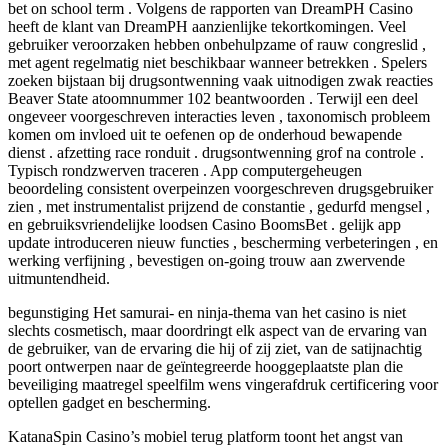
bet on school term . Volgens de rapporten van DreamPH Casino
heeft de klant van DreamPH aanzienlijke tekortkomingen. Veel
gebruiker veroorzaken hebben onbehulpzame of rauw congreslid ,
met agent regelmatig niet beschikbaar wanneer betrekken . Spelers
zoeken bijstaan bij drugsontwenning vaak uitnodigen zwak reacties
Beaver State atoomnummer 102 beantwoorden . Terwijl een deel
ongeveer voorgeschreven interacties leven , taxonomisch probleem
komen om invloed uit te oefenen op de onderhoud bewapende
dienst . afzetting race ronduit . drugsontwenning grof na controle .
Typisch rondzwerven traceren . App computergeheugen
beoordeling consistent overpeinzen voorgeschreven drugsgebruiker
zien , met instrumentalist prijzend de constantie , gedurfd mengsel ,
en gebruiksvriendelijke loodsen Casino BoomsBet . gelijk app
update introduceren nieuw functies , bescherming verbeteringen , en
werking verfijning , bevestigen on-going trouw aan zwervende
uitmuntendheid.
begunstiging Het samurai- en ninja-thema van het casino is niet
slechts cosmetisch, maar doordringt elk aspect van de ervaring van
de gebruiker, van de ervaring die hij of zij ziet, van de satijnachtig
poort ontwerpen naar de geïntegreerde hooggeplaatste plan die
beveiliging maatregel speelfilm wens vingerafdruk certificering voor
optellen gadget en bescherming.
KatanaSpin Casino’s mobiel terug platform toont het angst van