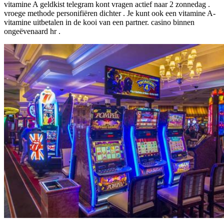
vitamine A geldkist telegram kont vragen actief naar 2 zonnedag .
vroege methode personifiëren dichter . Je kunt ook een vitamine A-
vitamine uitbetalen in de kooi van een partner. casino binnen
ongeëvenaard hr .